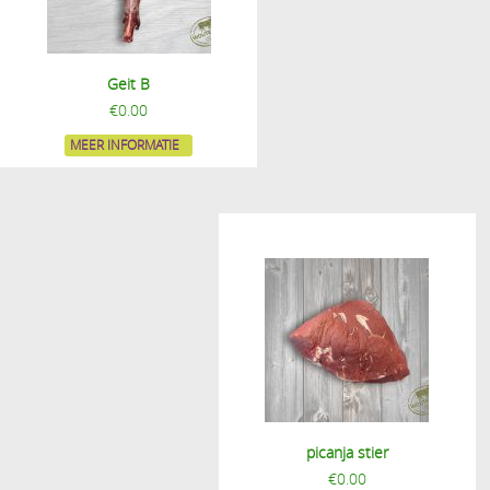
Geit B
€
0.00
MEER INFORMATIE
picanja stier
€
0.00