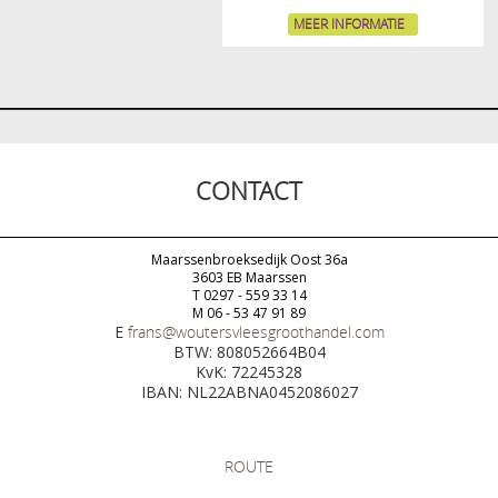
MEER INFORMATIE
CONTACT
Maarssenbroeksedijk Oost 36a
3603 EB Maarssen
T 0297 - 559 33 14
M 06 - 53 47 91 89
E
frans@woutersvleesgroothandel.com
BTW: 808052664B04
KvK: 72245328
IBAN: NL22ABNA0452086027
ROUTE