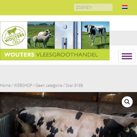
Search
for:
Home
/
WEBSHOP
/
Geen categorie
/ Stier 9189