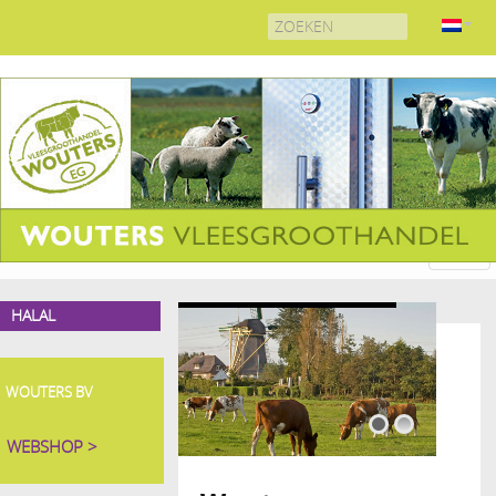
Search
for:
HALAL
WOUTERS BV
WEBSHOP >