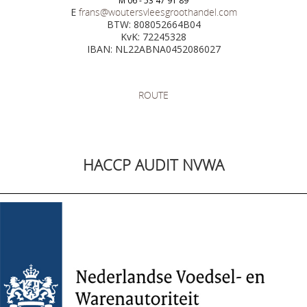
M 06 - 53 47 91 89
E
frans@woutersvleesgroothandel.com
BTW: 808052664B04
KvK: 72245328
IBAN: NL22ABNA0452086027
ROUTE
HACCP AUDIT NVWA