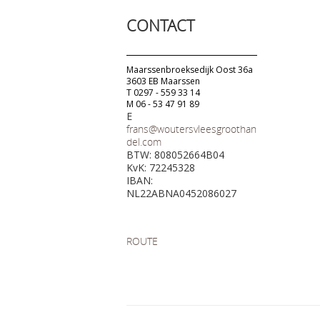
CONTACT
Maarssenbroeksedijk Oost 36a
3603 EB Maarssen
T 0297 - 559 33 14
M 06 - 53 47 91 89
E
frans@woutersvleesgroothan
del.com
BTW: 808052664B04
KvK: 72245328
IBAN:
NL22ABNA0452086027
ROUTE