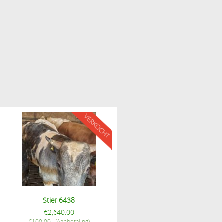
Stier 6438
€
2,640.00
€
100.00