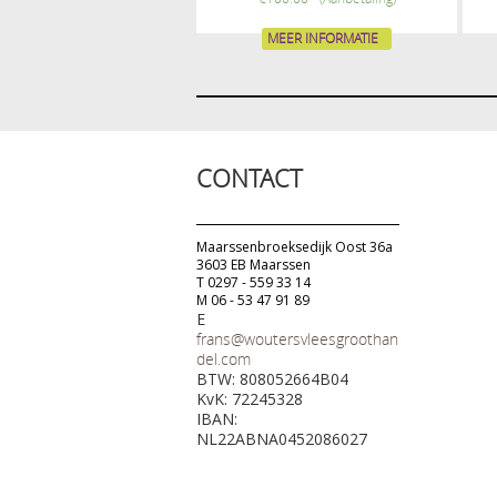
MEER INFORMATIE
CONTACT
Maarssenbroeksedijk Oost 36a
3603 EB Maarssen
T 0297 - 559 33 14
M 06 - 53 47 91 89
E
frans@woutersvleesgroothan
del.com
BTW: 808052664B04
KvK: 72245328
IBAN:
NL22ABNA0452086027