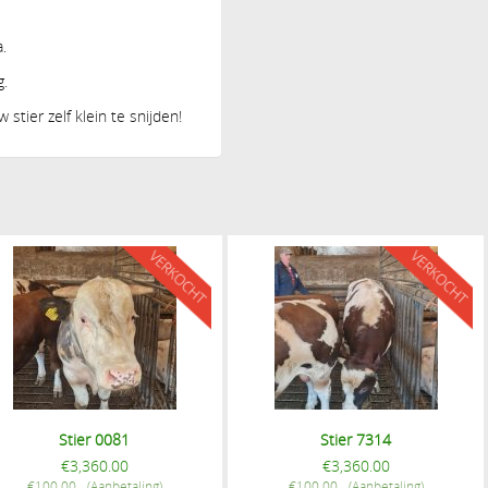
.
g.
 stier zelf klein te snijden!
Stier 0081
Stier 7314
€
3,360.00
€
3,360.00
€
100.00
€
100.00