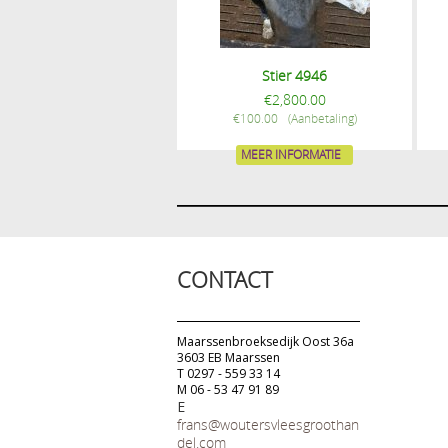
Stier 4946
€
2,800.00
€
100.00
MEER INFORMATIE
CONTACT
Maarssenbroeksedijk Oost 36a
3603 EB Maarssen
T 0297 - 559 33 14
M 06 - 53 47 91 89
E
frans@woutersvleesgroothan
del.com