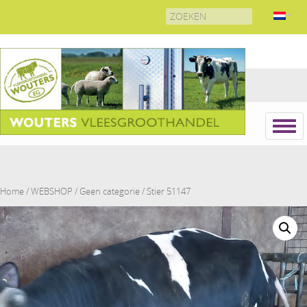
Search
for:
Home
/
WEBSHOP
/
Geen categorie
/ Stier 51147