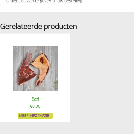
U dient dit aan te geven bij uw bestelling.
Gerelateerde producten
Ezel
€
0.00
MEER INFORMATIE