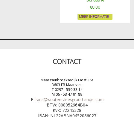
€
0.00
MEER INFORMATIE
CONTACT
Maarssenbroeksedijk Oost 36a
3603 EB Maarssen
T 0297 - 559 33 14
M 06 - 53 47 91 89
E
frans@woutersvleesgroothandel.com
BTW: 808052664B04
KvK: 72245328
IBAN: NL22ABNA0452086027