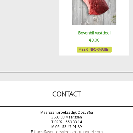
Bovenbil vastdeel
€
0.00
MEER INFORMATIE
CONTACT
Maarssenbroeksedijk Oost 36a
3603 EB Maarssen
T 0297 - 559 33 14
M 06 - 53 47 91 89
E
frans@woutersvleesgroothandel.com