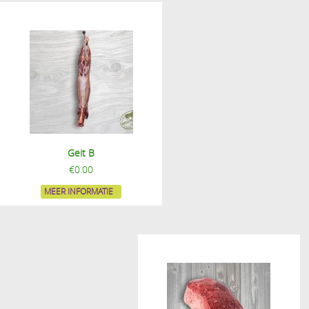
Geit B
€
0.00
MEER INFORMATIE