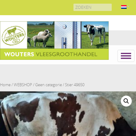
Search
for:
Home
/
WEBSHOP
/
Geen categorie
/ Stier 49650