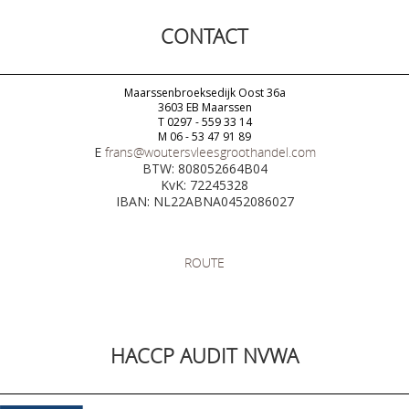
CONTACT
Maarssenbroeksedijk Oost 36a
3603 EB Maarssen
T 0297 - 559 33 14
M 06 - 53 47 91 89
E
frans@woutersvleesgroothandel.com
BTW: 808052664B04
KvK: 72245328
IBAN: NL22ABNA0452086027
ROUTE
HACCP AUDIT NVWA