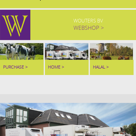
WOUTERS BV
WEBSHOP >
PURCHASE >
HOME >
HALAL >