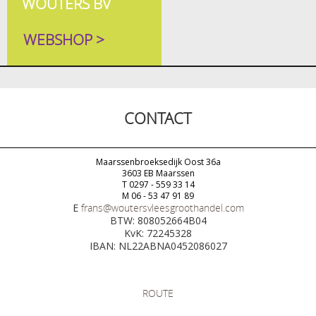
WOUTERS BV
WEBSHOP >
CONTACT
Maarssenbroeksedijk Oost 36a
3603 EB Maarssen
T 0297 - 559 33 14
M 06 - 53 47 91 89
E
frans@woutersvleesgroothandel.com
BTW: 808052664B04
KvK: 72245328
IBAN: NL22ABNA0452086027
ROUTE