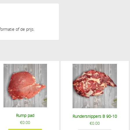
rmatie of de prijs.
Rump pad
Rundersnippers B 90-10
€
0.00
€
0.00