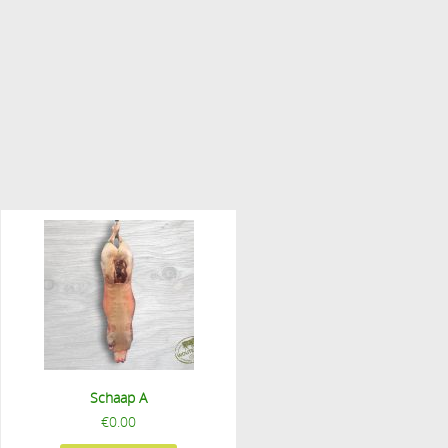
Schaap A
€
0.00