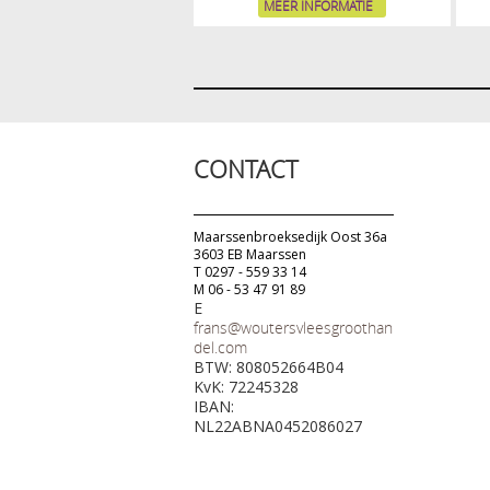
MEER INFORMATIE
CONTACT
Maarssenbroeksedijk Oost 36a
3603 EB Maarssen
T 0297 - 559 33 14
M 06 - 53 47 91 89
E
frans@woutersvleesgroothan
del.com
BTW: 808052664B04
KvK: 72245328
IBAN:
NL22ABNA0452086027