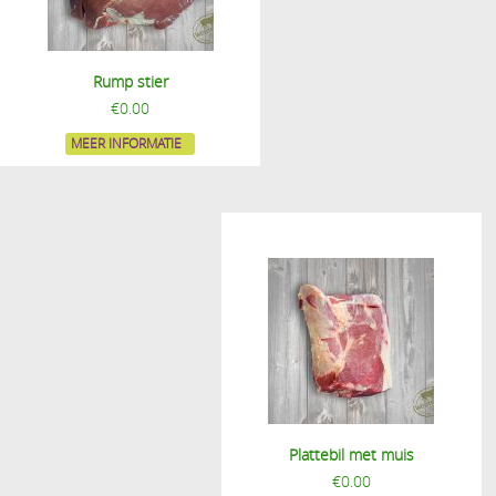
Rump stier
€
0.00
MEER INFORMATIE
Plattebil met muis
€
0.00