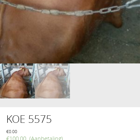
KOE 5575
€
0.00
€
100.00