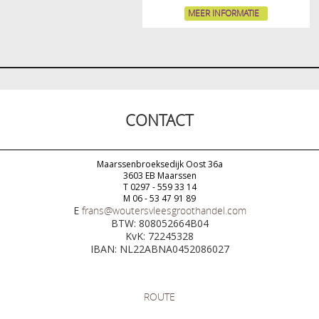
MEER INFORMATIE
CONTACT
Maarssenbroeksedijk Oost 36a
3603 EB Maarssen
T 0297 - 559 33 14
M 06 - 53 47 91 89
E
frans@woutersvleesgroothandel.com
BTW: 808052664B04
KvK: 72245328
IBAN: NL22ABNA0452086027
ROUTE