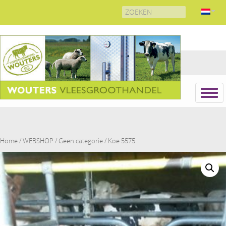
Search
for:
Home
/
WEBSHOP
/
Geen categorie
/ Koe 5575