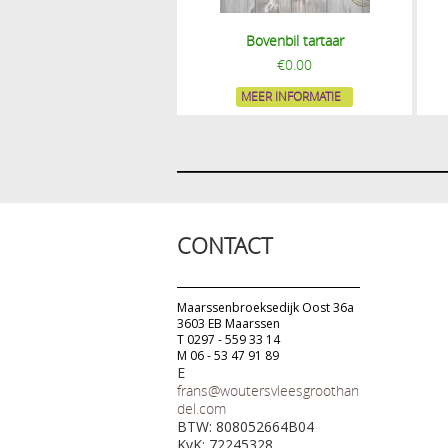
Bovenbil tartaar
€
0.00
MEER INFORMATIE
CONTACT
Maarssenbroeksedijk Oost 36a
3603 EB Maarssen
T 0297 - 559 33 14
M 06 - 53 47 91 89
E
frans@woutersvleesgroothan
del.com
BTW: 808052664B04
KvK: 72245328