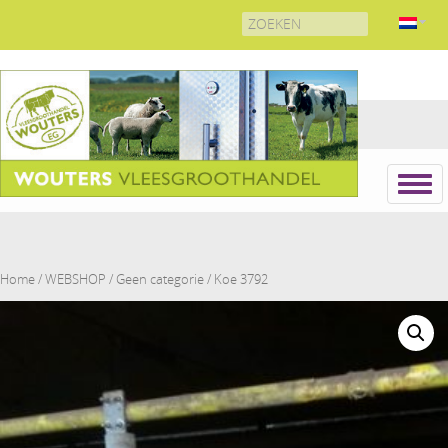
Search
for:
Home
/
WEBSHOP
/
Geen categorie
/ Koe 3792