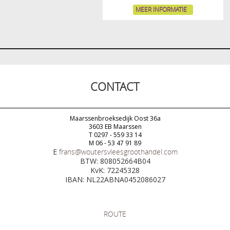
MEER INFORMATIE
CONTACT
Maarssenbroeksedijk Oost 36a
3603 EB Maarssen
T 0297 - 559 33 14
M 06 - 53 47 91 89
E
frans@woutersvleesgroothandel.com
BTW: 808052664B04
KvK: 72245328
IBAN: NL22ABNA0452086027
ROUTE