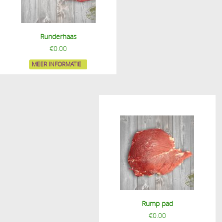
Runderhaas
€
0.00
MEER INFORMATIE
Rump pad
€
0.00