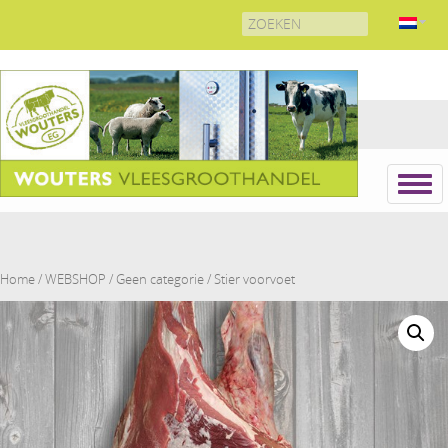
Search
for:
Home
/
WEBSHOP
/
Geen categorie
/ Stier voorvoet