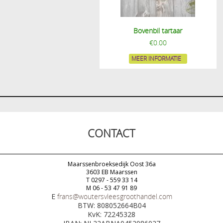
Bovenbil tartaar
€
0.00
MEER INFORMATIE
CONTACT
Maarssenbroeksedijk Oost 36a
3603 EB Maarssen
T 0297 - 559 33 14
M 06 - 53 47 91 89
E
frans@woutersvleesgroothandel.com
BTW: 808052664B04
KvK: 72245328