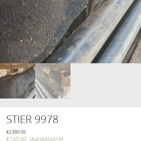
STIER 9978
€
2,880.00
€
100.00