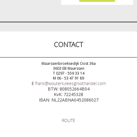
CONTACT
Maarssenbroeksedijk Oost 36a
3603 EB Maarssen
T 0297 - 559 33 14
M 06 - 53 47 91 89
E
frans@woutersvleesgroothandel.com
BTW: 808052664B04
KvK: 72245328
IBAN: NL22ABNA0452086027
ROUTE