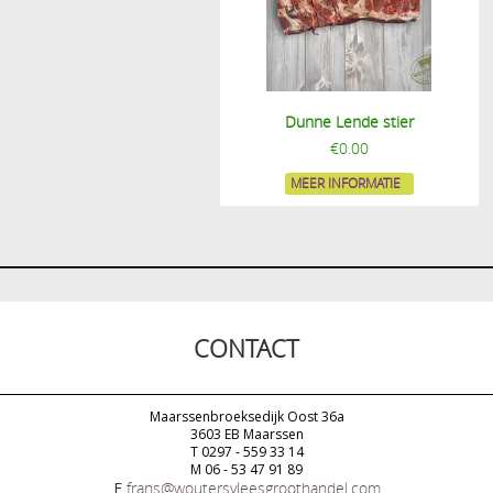
Dunne Lende stier
€
0.00
MEER INFORMATIE
CONTACT
Maarssenbroeksedijk Oost 36a
3603 EB Maarssen
T 0297 - 559 33 14
M 06 - 53 47 91 89
E
frans@woutersvleesgroothandel.com