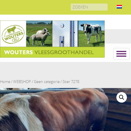
Search
for:
Home
/
WEBSHOP
/
Geen categorie
/ Stier 7278