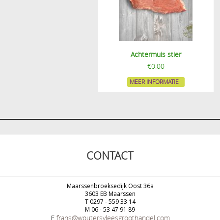
Achtermuis stier
€
0.00
MEER INFORMATIE
CONTACT
Maarssenbroeksedijk Oost 36a
3603 EB Maarssen
T 0297 - 559 33 14
M 06 - 53 47 91 89
E
frans@woutersvleesgroothandel.com