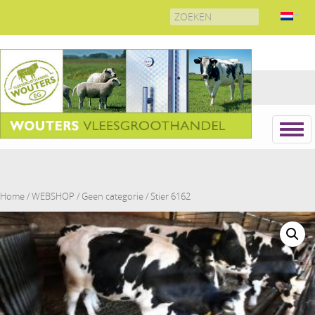
Search
for:
Home
/
WEBSHOP
/
Geen categorie
/ Stier 6162