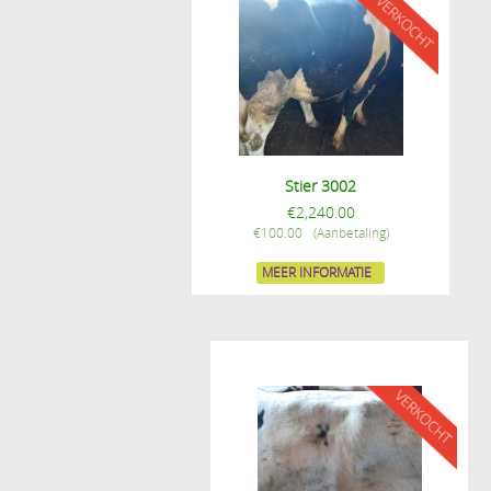
Stier 3002
€
2,240.00
€
100.00
MEER INFORMATIE