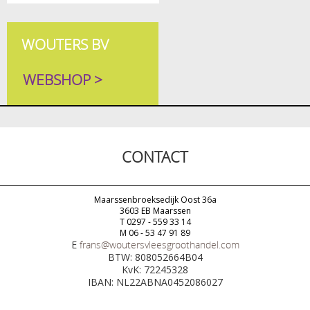
WOUTERS BV
WEBSHOP >
CONTACT
Maarssenbroeksedijk Oost 36a
3603 EB Maarssen
T 0297 - 559 33 14
M 06 - 53 47 91 89
E
frans@woutersvleesgroothandel.com
BTW: 808052664B04
KvK: 72245328
IBAN: NL22ABNA0452086027