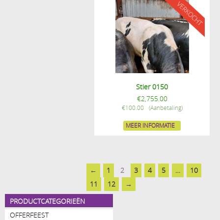
Stier 0150
€
2,755.00
€
100.00
MEER INFORMATIE
←
1
2
3
4
5
…
10
11
12
→
PRODUCTCATEGORIEËN
OFFERFEEST