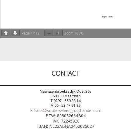
1
12
100%
Page
/
Zoom
CONTACT
Maarssenbroeksedijk Oost 36a
3603 EB Maarssen
T 0297 - 559 33 14
M 06 - 53 47 91 89
E
frans@woutersvleesgroothandel.com
BTW: 808052664B04
KvK: 72245328
IBAN: NL22ABNA0452086027