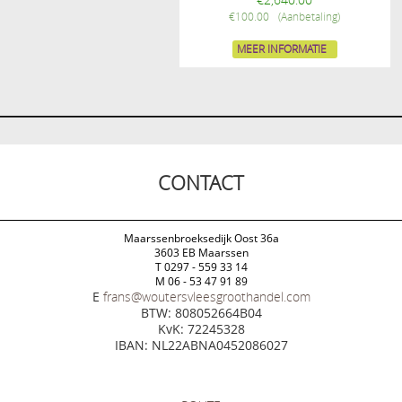
€
100.00
MEER INFORMATIE
CONTACT
Maarssenbroeksedijk Oost 36a
3603 EB Maarssen
T 0297 - 559 33 14
M 06 - 53 47 91 89
E
frans@woutersvleesgroothandel.com
BTW: 808052664B04
KvK: 72245328
IBAN: NL22ABNA0452086027