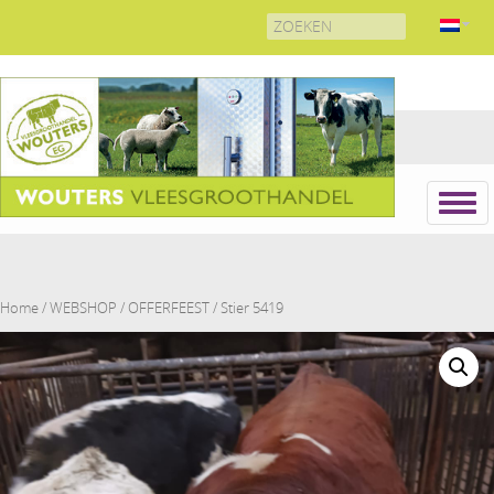
Search
for:
Home
/
WEBSHOP
/
OFFERFEEST
/ Stier 5419