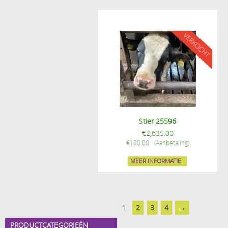
Stier 25596
€
2,635.00
€
100.00
MEER INFORMATIE
1
2
3
4
→
PRODUCTCATEGORIEËN