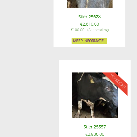
Stier 25628
€
2,610.00
€
100.00
MEER INFORMATIE
Stier 25557
€
2,930.00