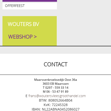
OFFERFEEST
WOUTERS BV
WEBSHOP >
CONTACT
Maarssenbroeksedijk Oost 36a
3603 EB Maarssen
T 0297 - 559 33 14
M 06 - 53 47 91 89
E
frans@woutersvleesgroothandel.com
BTW: 808052664B04
KvK: 72245328
IBAN: NL22ABNA0452086027