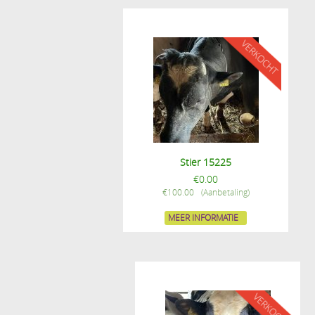
Stier 15225
€
0.00
€
100.00
MEER INFORMATIE