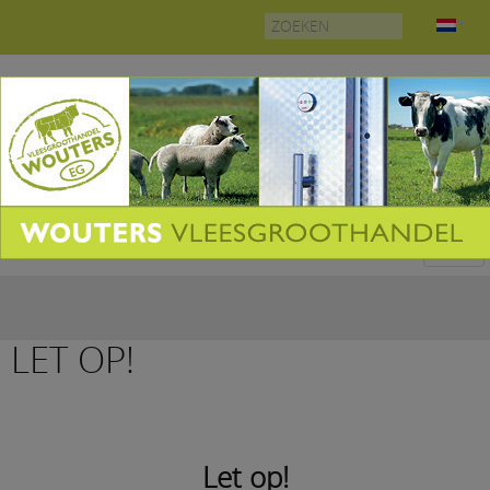
Search
for:
LET OP!
Let op!