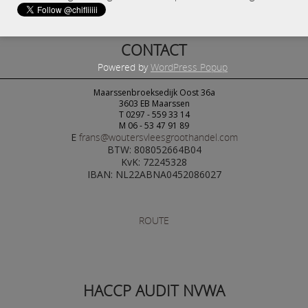
CONTACT
Powered by
WordPress Popup
Maarssenbroeksedijk Oost 36a
3603 EB Maarssen
T 0297 - 559 33 14
M 06 - 53 47 91 89
E
frans@woutersvleesgroothandel.com
BTW: 808052664B04
KvK: 72245328
IBAN: NL22ABNA0452086027
ROUTE
HACCP AUDIT NVWA