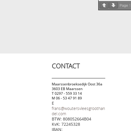
1
Page
CONTACT
Maarssenbroeksedijk Oost 36a
3603 EB Maarssen
T 0297 - 559 33 14
M 06 - 53 47 91 89
E
frans@woutersvleesgroothan
del.com
BTW: 808052664B04
KvK: 72245328
IBAN: