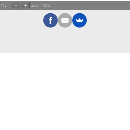
12
100%
/
Zoom